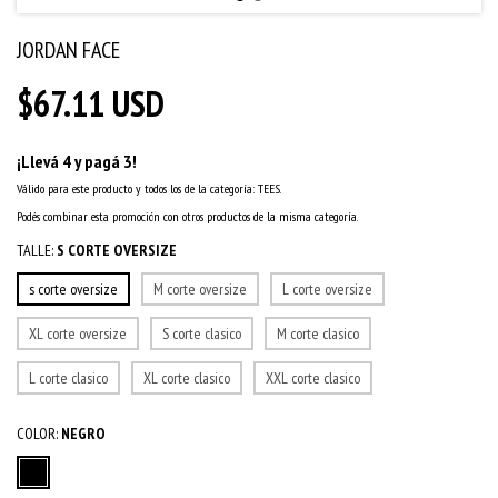
JORDAN FACE
$67.11 USD
¡Llevá 4 y pagá 3!
Válido para este producto y todos los de la categoría: TEES.
Podés combinar esta promoción con otros productos de la misma categoría.
TALLE:
S CORTE OVERSIZE
s corte oversize
M corte oversize
L corte oversize
XL corte oversize
S corte clasico
M corte clasico
L corte clasico
XL corte clasico
XXL corte clasico
COLOR:
NEGRO