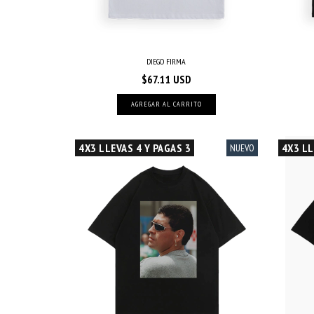
DIEGO FIRMA
$67.11 USD
AGREGAR AL CARRITO
4X3 LLEVAS 4 Y PAGAS 3
4X3 LL
NUEVO